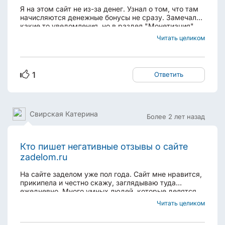
Я на этом сайт не из-за денег. Узнал о том, что там
начисляются денежные бонусы не сразу. Замечал
какие то уведомления, но в раздел "Монетиация"
даже не заглядывал, просто не обратил внимание на
Читать целиком
его существование. Удивлен, что там еще и можно
зарабатывать. Повторюсь, узнал об этом...
1
Ответить
Свирская Катерина
Более 2 лет назад
Кто пишет негативные отзывы о сайте
zadelom.ru
На сайте заделом уже пол года. Сайт мне нравится,
прикипела и честно скажу, заглядываю туда
ежедневно. Много умных людей, которые делятся
умными мыслями и советами. В сущности, это и
Читать целиком
есть деловая социальная сеть по обмену опытом
(жизненным и профессиональным). Очень