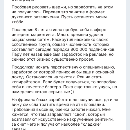
Пробовал рисовать шаржи, но заработать на этом
не получилось. Перевел это занятие в формат
духовного развлечения. Пусть останется моим
хобби.
Последние 8 лет активно пробую себя в сфере
интернет маркетинга. Много времени уделял
социальным сетям. Раскрутил несколько своих
собственных групп, общая численность которых
составляет сегодня порядка 800 000 подписчиков.
Пару лет назад еще был заработок на рекламе, но
сейчас этот бизнес существенно просел.
Продолжал искать перспективную специализацию,
заработок от которой приносил бы еще и основной
доход. Остановился на текстах. Решил стать
копирайтером. Если будет получаться, то попробую
себя в качестве блогера. Пока еще только учусь, но
намерения питаю серьезные ))
На фриланс базах заработать не получилось, да и не
вижу смысла тратить время на эти площадки.
Требования высокие, оценка работы низкая. Мне
кажется, что там заправляют "свои", который
возглавляют искусственно накрученные рейтинги,
за счет чего и получают наиболее "сладкие"
заказы.