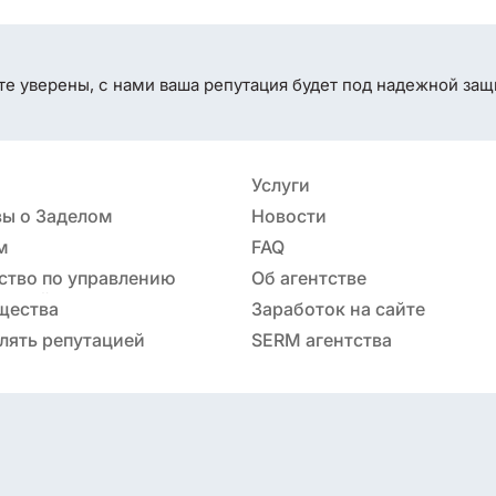
те уверены, с нами ваша репутация будет под надежной защ
Услуги
ы о Заделом
Новости
м
FAQ
ство по управлению
Об агентстве
ацией
щества
Заработок на сайте
лять репутацией
SERM агентства