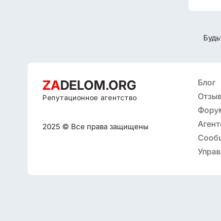
Будь
ZA
DELOM.ORG
Блог
Отзыв
Репутационное агентство
Фору
Агент
2025 © Все права защищены
репут
Сооб
Управ