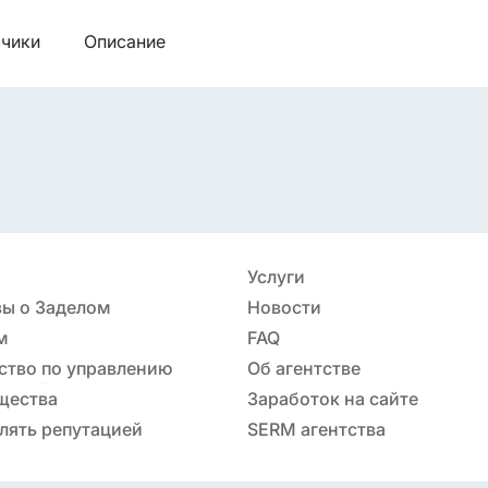
чики
Описание
Услуги
ы о Заделом
Новости
м
FAQ
ство по управлению
Об агентстве
ацией
щества
Заработок на сайте
лять репутацией
SERM агентства