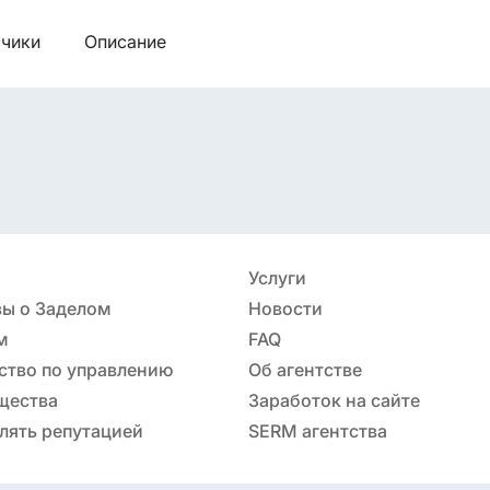
чики
Описание
Услуги
ы о Заделом
Новости
м
FAQ
ство по управлению
Об агентстве
ацией
щества
Заработок на сайте
лять репутацией
SERM агентства