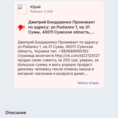
Юрий
Рейтинг: 5 206
Дмитрий Бондаренко Проживает
по адресу: ул.Рыбалко 1, кв.31
Сумы, 40011 Сумская область,
Украина тел. +380688990183
страница вконтакте
Дмитрий Бондаренко Проживает по адресу:
ул.Рыбалко 1, кв.31 Сумы, 40011 Сумская
http://vk.com/id22125127 продал
область, Украина тел. +380688990183
свою совесть за 200 usd, уверен,
страница вконтакте http://vk.com/id22125127
за большую сумму и мать родную
продал свою совесть за 200 usd, уверен, за
продаст. данному человеку после
большую сумму и мать родную продаст.
отмены заказа в интернет
данному человеку после отмены заказа в
магазине и возврата денег,
интернет магазине и возврата денег,
телефон по ошибке все таки был
телефон по ошибке все таки был выслан. В...
выслан. В...
Читать отзыв...
Описание