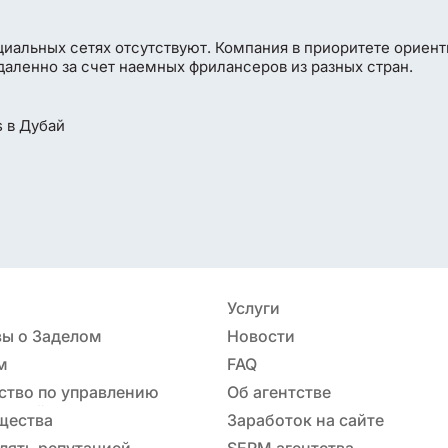
циальных сетях отсутствуют. Компания в приоритете ориен
удаленно за счет наемных фрилансеров из разных стран.
Услуги
ы о Заделом
Новости
м
FAQ
ство по управлению
Об агентстве
ацией
щества
Заработок на сайте