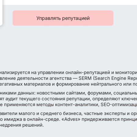
Управлять репутацией
иализируется на управлении онлайн-репутацией и монитор
авление деятельности агентства — SERM (Search Engine Re
негативных материалов и формирование нейтрального или п
чниками данных: новостными сайтами, форумами, социальн
ят аудит текущего состояния репутации, определяют ключ
оте применяются методы контент-аналитики, SEO-оптимизац
вители малого и среднего бизнеса, частные эксперты и ор
о имиджа в онлайн-среде. «Adves» придерживается принц
внедрения решений.