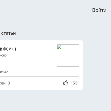
Войти
 статьи
ей Фомин
нсер
ельск
сей 3
153