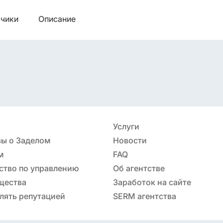
чики
Описание
Услуги
ы о Заделом
Новости
м
FAQ
ство по управлению
Об агентстве
ацией
щества
Заработок на сайте
лять репутацией
SERM агентства