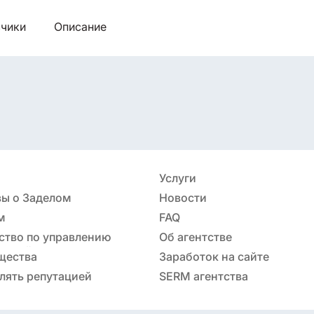
чики
Описание
Услуги
ы о Заделом
Новости
м
FAQ
ство по управлению
Об агентстве
ацией
щества
Заработок на сайте
лять репутацией
SERM агентства