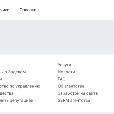
чики
Описание
Услуги
ы о Заделом
Новости
м
FAQ
ство по управлению
Об агентстве
ацией
щества
Заработок на сайте
лять репутацией
SERM агентства