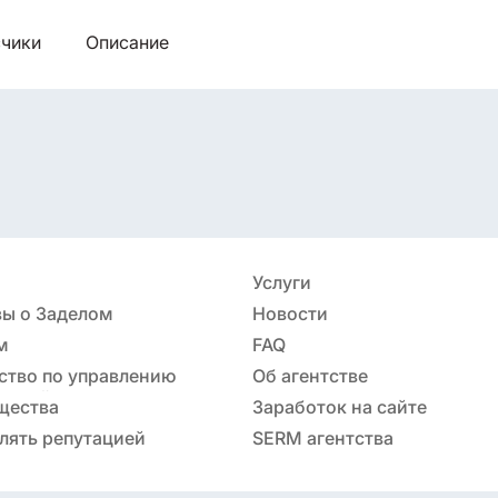
чики
Описание
Услуги
ы о Заделом
Новости
м
FAQ
ство по управлению
Об агентстве
ацией
щества
Заработок на сайте
лять репутацией
SERM агентства