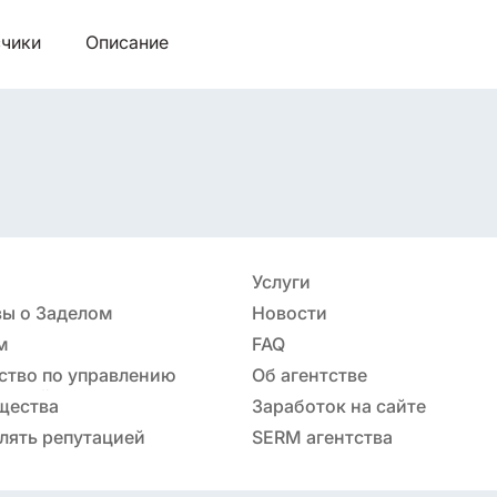
чики
Описание
Услуги
ы о Заделом
Новости
м
FAQ
ство по управлению
Об агентстве
ацией
щества
Заработок на сайте
лять репутацией
SERM агентства